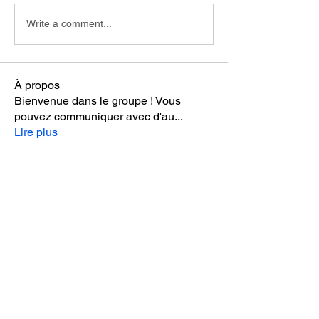
Write a comment...
À propos
Bienvenue dans le groupe ! Vous
pouvez communiquer avec d'au
...
Lire plus
membres
Sebastien.Alexandre
S'abonner
mayuri kathade
S'abonner
Guillaume Bouvard
S'abonner
Natacha Déom
S'abonner
Natacha Déom
Laurent Long
S'abonner