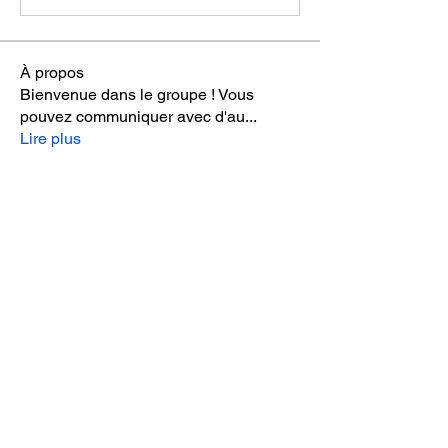
À propos
Bienvenue dans le groupe ! Vous
pouvez communiquer avec d'au
...
Lire plus
membres
Christian Roux
S'abonner
Frantz Touvron
S'abonner
Sebastien.Alexandre
S'abonner
GOUHOUEDE Gilles Herbert
S'abonner
Eric Baranger Architecte Naval
S'abonner
Voir tous les membres (15)