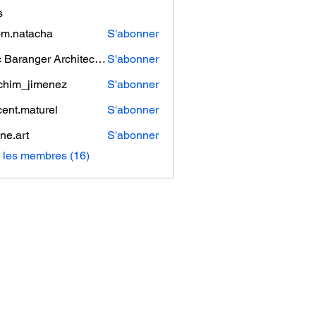
s
m.natacha
S'abonner
tacha
Eric Baranger Architecte Naval
S'abonner
chim_jimenez
S'abonner
_jimenez
cent.maturel
S'abonner
ine.art
S'abonner
rt
s les membres (16)