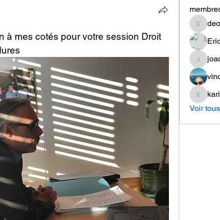
membre
deo
deom.na
 à mes cotés pour votre session Droit 
dures
joa
joachim
vin
kar
karine.a
Voir tou